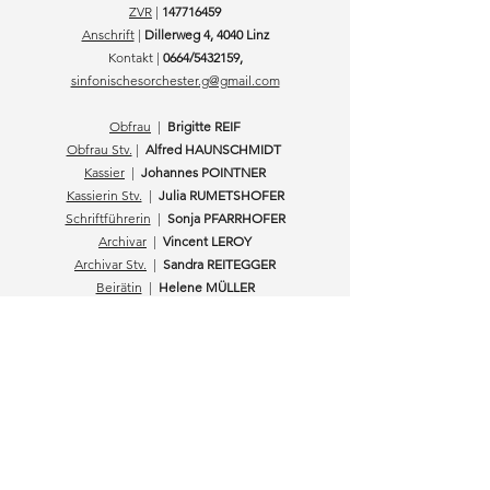
ZVR
|
147716459
Anschrift
|
Dillerweg 4, 4040 Linz
Kontakt |
0664/5432159,
sinfonischesorchester.g@gmail.com
Obfrau
|
Brigitte REIF
Obfrau Stv.
|
Alfred HAUNSCHMIDT
​
Kassier
|
Johannes POINTNER
Kassierin Stv.
|
Julia RUMETSHOFER
Schriftführerin
|
Sonja PFARRHOFER
Archivar
|
Vincent LEROY
Archivar
Stv.
|
Sandra REITEGGER
Beirätin
|
Helene MÜLLER
Beirätin
|
Martha PIRINGER
Beirätin
|
Miriam BERGER
Sinfonisches
Orchester