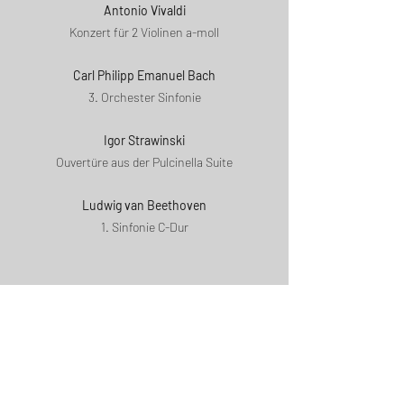
Antonio Vivaldi
Konzert für 2 Violinen a-moll
Carl Philipp Emanuel Bach
3. Orchester Sinfonie
Igor Strawinski
Ouvertüre aus der Pulcinella Suite
Ludwig van Beethoven
1. Sinfonie C-Dur
KARTEN:
KARTEN (2 Kategorien)
Abendkasse: € 20,–/18,–
Vorverkauf: € 18.–/16,–